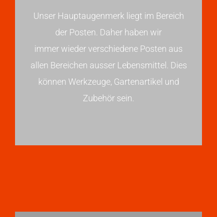
Unser Hauptaugenmerk liegt im Bereich
der Posten. Daher haben wir
immer wieder verschiedene Posten aus
allen Bereichen ausser Lebensmittel. Dies
können Werkzeuge, Gartenartikel und
Zubehör sein.