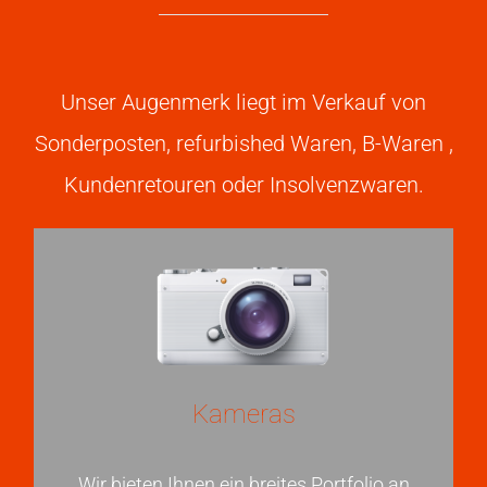
Unser Augenmerk liegt im Verkauf von
Sonderposten, refurbished Waren, B-Waren ,
Kundenretouren oder Insolvenzwaren.
Kameras
Wir bieten Ihnen ein breites Portfolio an