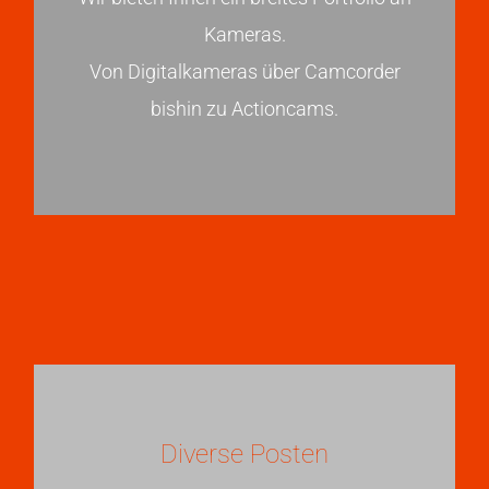
Kameras.
Von Digitalkameras über Camcorder
bishin zu Actioncams.
Diverse Posten